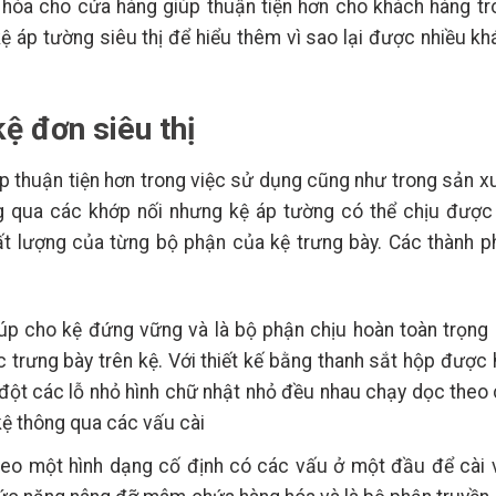
g hóa cho cửa hàng giúp thuận tiện hơn cho khách hàng tr
 áp tường siêu thị để hiểu thêm vì sao lại được nhiều kh
ệ đơn siêu thị
p thuận tiện hơn trong việc sử dụng cũng như trong sản xu
 qua các khớp nối nhưng kệ áp tường có thể chịu được 
ất lượng của từng bộ phận của kệ trưng bày. Các thành p
iúp cho kệ đứng vững và là bộ phận chịu hoàn toàn trọng 
trưng bày trên kệ. Với thiết kế bằng thanh sắt hộp được 
 đột các lỗ nhỏ hình chữ nhật nhỏ đều nhau chạy dọc theo 
y kệ thông qua các vấu cài
theo một hình dạng cố định có các vấu ở một đầu để cài 