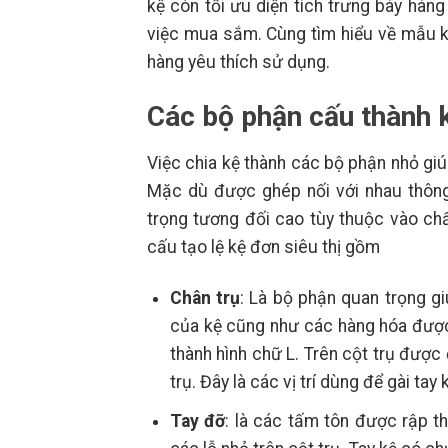
kệ còn tối ưu diện tích trưng bày hàn
việc mua sắm. Cùng tìm hiểu về mẫu kệ
hàng yêu thích sử dụng.
Các bộ phận cấu thành k
Việc chia kệ thành các bộ phận nhỏ giú
Mặc dù được ghép nối với nhau thông
trọng tương đối cao tùy thuộc vào ch
cấu tạo lệ kệ đơn siêu thị gồm
Chân trụ
: Là bộ phận quan trọng g
của kệ cũng như các hàng hóa được 
thành hình chữ L. Trên cột trụ được
trụ. Đây là các vị trí dùng để gài ta
Tay đỡ
: là các tấm tôn được rập 