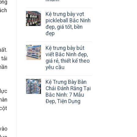
ong
ách
Kệ trưng bày vợt
pickleball Bắc Ninh
đẹp, giá tốt, bền
đẹp
Kệ trưng bày bút
ất.
viết Bắc Ninh đẹp,
tải
giá rẻ, thiết kế theo
hần
yêu cầu
Kệ Trưng Bày Bàn
Chải Đánh Răng Tại
lực
Bắc Ninh: 7 Mẫu
hàn
Đẹp, Tiện Dụng
cột
vào