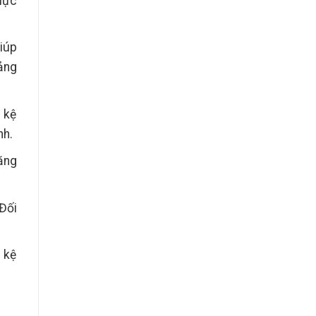
lực
iúp
ảng
 kệ
nh.
ăng
Đối
 kệ