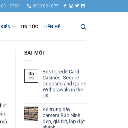
:00 - 17:00
0933.021.077
 KIỆN
TIN TỨC
LIÊN HỆ
BÀI MỚI
Best Credit Card
05
Casinos: Secure
Th8
Deposits and Quick
Withdrawals in the
UK
hết
Kệ trưng bày
cầu
camera Bắc Ninh
đẹp, giá tốt, lắp đặt
 mà
nhanh