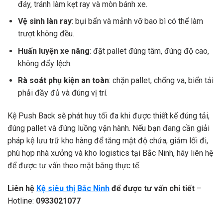
đáy, tránh làm kẹt ray và mòn bánh xe.
Vệ sinh làn ray
: bụi bẩn và mảnh vỡ bao bì có thể làm
trượt không đều.
Huấn luyện xe nâng
: đặt pallet đúng tâm, đúng độ cao,
không đẩy lệch.
Rà soát phụ kiện an toàn
: chặn pallet, chống va, biển tải
phải đầy đủ và đúng vị trí.
Kệ Push Back sẽ phát huy tối đa khi được thiết kế đúng tải,
đúng pallet và đúng luồng vận hành. Nếu bạn đang cần giải
pháp kệ lưu trữ kho hàng để tăng mật độ chứa, giảm lối đi,
phù hợp nhà xưởng và kho logistics tại Bắc Ninh, hãy liên hệ
để được tư vấn theo mặt bằng thực tế.
Liên hệ
Kệ siêu thị Bắc Ninh
để được tư vấn chi tiết
–
Hotline:
0933021077