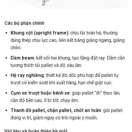
Các bộ phận chính
Khung cột (upright frame)
: chịu tải toàn hệ, thường
dùng thép chịu lực cao, liên kết bằng giằng ngang, giằng
chéo.
Dầm beam
: kết nối hai khung, tạo tầng đặt ray. Dầm cần
tương thích tải pallet và độ sâu làn.
Hệ ray nghiêng
: thiết kế độ dốc phù hợp để pallet tự
trượt có kiểm soát khi xuất hàng, hạn chế giật cục.
Cụm xe trượt hoặc bánh xe
: giúp pallet “đi” theo làn;
cần độ bền cao, ổ bi tốt, chạy êm.
Thanh đỡ pallet, chặn pallet, chốt an toàn
: giữ pallet
đúng vị trí, giảm nguy cơ trôi ngoài ý muốn.
Vật liệu và hoàn thiện bề mặt