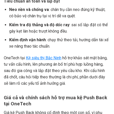
Tiêu chuẩn an toàn và lắp đặt
Neo nền và chống va
: chân trụ cần neo đúng kỹ thuật,
có bảo vệ chân trụ tại vị trí dễ va quệt.
Kiểm tra độ thẳng và độ dốc ray
: sai số lắp đặt có thể
gây kẹt làn hoặc trượt không đều.
Kiểm định vận hành
: chạy thử theo tải, hướng dẫn tài xế
xe nâng thao tác chuẩn.
OneTech tại
Kệ siêu thị Bắc Ninh
hỗ trợ khảo sát mặt bằng,
tư vấn cấu hình, lên phương án bố trí phù hợp luồng hàng,
sau đó gia công và lắp đặt theo yêu cầu kho. Khi cấu hình
đã chốt, câu hỏi tiếp theo thường là chi phí, phần dưới đây
sẽ làm rõ các yếu tố ảnh hưởng giá.
Giá cả và chính sách hỗ trợ mua kệ Push Back
tại OneTech
Giá kệ Push Back không cố định theo một con số, vì phụ