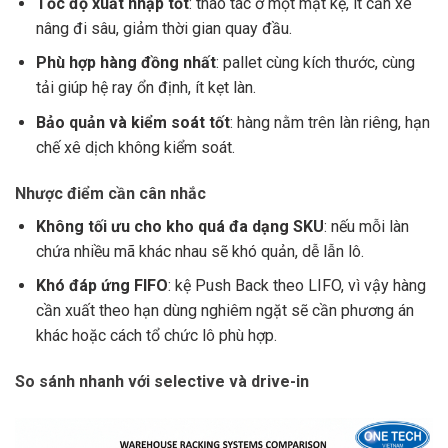
Tốc độ xuất nhập tốt
: thao tác ở một mặt kệ, ít cần xe
nâng đi sâu, giảm thời gian quay đầu.
Phù hợp hàng đồng nhất
: pallet cùng kích thước, cùng
tải giúp hệ ray ổn định, ít kẹt làn.
Bảo quản và kiểm soát tốt
: hàng nằm trên làn riêng, hạn
chế xê dịch không kiểm soát.
Nhược điểm cần cân nhắc
Không tối ưu cho kho quá đa dạng SKU
: nếu mỗi làn
chứa nhiều mã khác nhau sẽ khó quản, dễ lẫn lô.
Khó đáp ứng FIFO
: kệ Push Back theo LIFO, vì vậy hàng
cần xuất theo hạn dùng nghiêm ngặt sẽ cần phương án
khác hoặc cách tổ chức lô phù hợp.
So sánh nhanh với selective và drive-in