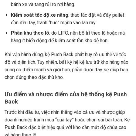
bánh xe và tăng rủi ro rơi hàng.
Kiểm soát tốc độ xe nâng
: thao tác đặt và đẩy pallet
cần đều tay, tránh “húc” mạnh vào làn ray.
Phân khu theo lô
: do LIFO, nên bố trí theo lô hoặc mã
hàng ít biến động để kiểm soát tồn kho dễ hơn.
Khi vận hành đúng, kệ Push Back phát huy rõ ưu thế về tốc
độ và diện tích. Tuy nhiên, bất kỳ hệ kệ lưu trữ kho hàng nào
cũng có điểm mạnh và giới hạn, phần dưới đây sẽ giúp bạn
chọn đúng theo đặc thù kho.
Ưu điểm và nhược điểm của hệ thống kệ Push
Back
Trước khi đầu tư, việc nhìn thẳng vào cả ưu và nhược giúp
doanh nghiệp tránh mua “quá tay” hoặc chọn sai bài toán. Kệ
Push Back đặc biệt hiệu quả với kho cần mật độ chứa cao
và hàng theo lô.